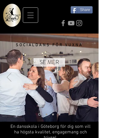
Share
SOCIALDANS FÖR VUXNA
SE MER
En dansskola i Göteborg för dig som vill
ha högsta kvalitet, engagemang och
trivsel.