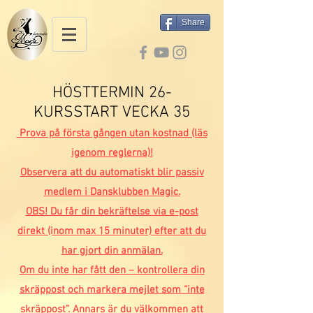
Share
HÖSTTERMIN 26-
KURSSTART VECKA 35
Prova på första gången utan kostnad (läs
igenom reglerna)!
Observera att du automatiskt blir passiv
medlem i Dansklubben Magic.
OBS! Du får din bekräftelse via e-post
direkt (inom max 15 minuter) efter att du
har gjort din anmälan.
Om du inte har fått den – kontrollera din
skräppost och markera mejlet som “inte
skräppost”. Annars är du välkommen att