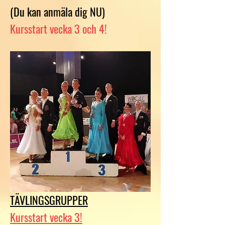
(Du kan anmäla dig
NU
)
Kursstart vecka 3 och 4!
TÄVLINGSGRUPPER
Kursstart vecka 3!