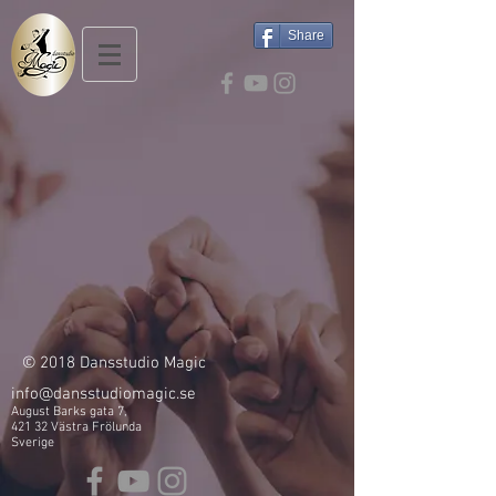
Share
© 2018 Dansstudio Magic
info@dansstudiomagic.se
August Barks gata 7,
421 32 Västra Frölunda
Sverige