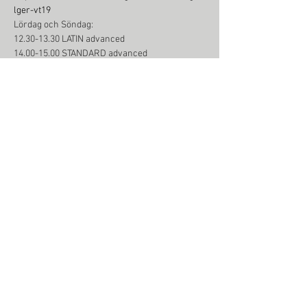
lger-vt19
Lördag och Söndag:
12.30-13.30 LATIN advanced
14.00-15.00 STANDARD advanced
15.15-16.00 Latin teknik
16.15-17.00 Standard teknik
Dela detta evenemang
© 2018 Dansstudio Magic
info@dansstudiomagic.se
August Barks gata 7,
421 32 Västra Frölunda
Sverige