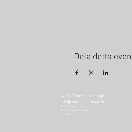
Dela detta ev
© 2018 Dansstudio Magic
info@dansstudiomagic.se
August Barks gata 7,
421 32 Västra Frölunda
Sverige