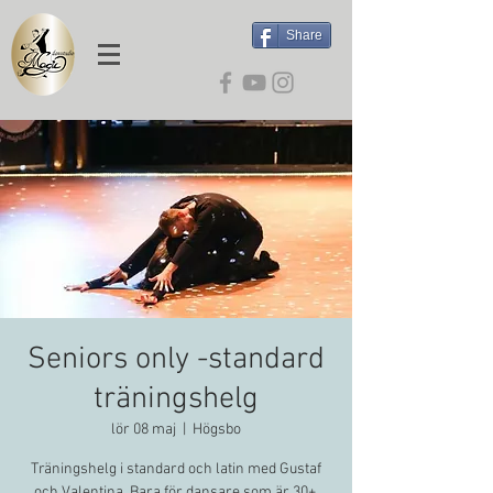
Share
Seniors only -standard
träningshelg
lör 08 maj
  |  
Högsbo
Träningshelg i standard och latin med Gustaf
och Valentina. Bara för dansare som är 30+.