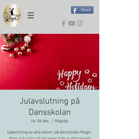
Share
Julavslutning på
Dansskolan
lör 06 dec.
  |  
Högsbo
Uppvisning av alla elever på dansstudio Magic.
Kom och kolla på lite dans från nybörjare till