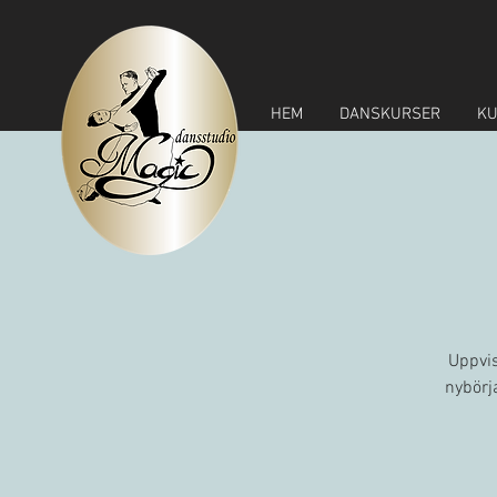
HEM
DANSKURSER
KU
Uppvis
nybörja