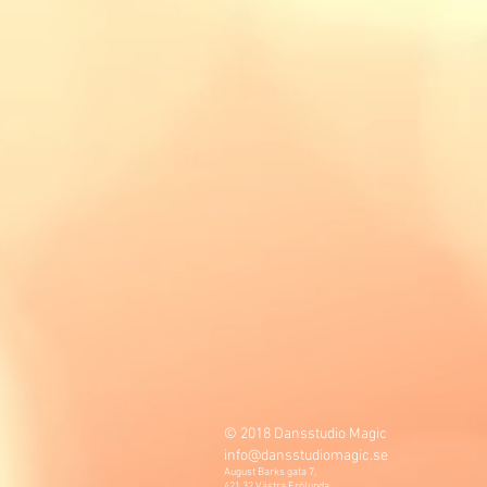
© 2018 Dansstudio Magic
info@dansstudiomagic.se
August Barks gata 7,
421 32 Västra Frölunda