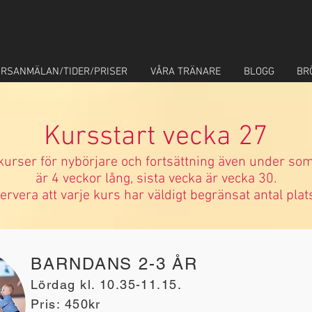
RSANMÄLAN/TIDER/PRISER
VÅRA TRÄNARE
BLOGG
BR
Kursstart vecka 27
 kurser för nybörjare och fortsättning även under 
är
4 veckor lång, sista vecka är vecka 30.
ervera att varje kurs har väldigt begränsat antal plat
BARNDANS 2-3 ÅR
Lördag kl. 10.35-11.15.
Pris: 450kr