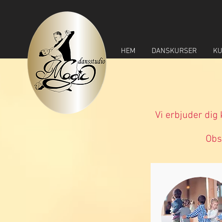
HEM
DANSKURSER
KU
Vi erbjuder dig
Obs