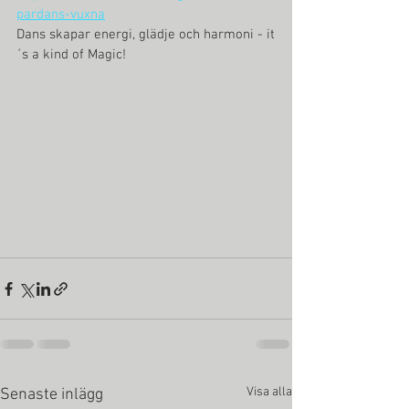
pardans-vuxna
Dans skapar energi, glädje och harmoni - it
´s a kind of Magic!
Visa alla
Senaste inlägg