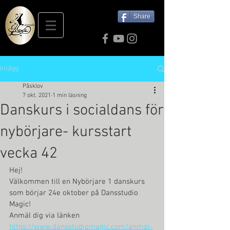
Share
Inlägg
Påsklov
7 okt. 2021
1 min läsning
Danskurs i socialdans för
nybörjare- kursstart
vecka 42
Hej!
Välkommen till en Nybörjare 1 danskurs 
som börjar 24e oktober på Dansstudio 
Magic!
Anmäl dig via länken 
https://www.dansstudiomagic.com/anmal-